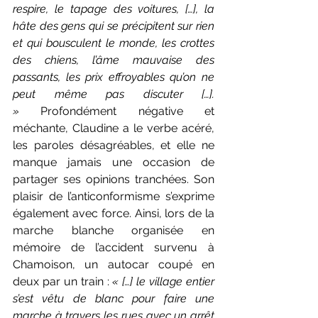
respire, le tapage des voitures, […], la 
hâte des gens qui se précipitent sur rien 
et qui bousculent le monde, les crottes 
des chiens, l’âme mauvaise des 
passants, les prix effroyables qu’on ne 
peut même pas discuter […]. 
»
 Profondément négative et 
méchante, Claudine a le verbe acéré, 
les paroles désagréables, et elle ne 
manque jamais une occasion de 
partager ses opinions tranchées. Son 
plaisir de l’anticonformisme s’exprime 
également avec force. Ainsi, lors de la 
marche blanche organisée en 
mémoire de l’accident survenu à 
Chamoison, un autocar coupé en 
deux par un train : 
« […] le village entier 
s’est vêtu de blanc pour faire une 
marche à travers les rues avec un arrêt 