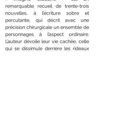
remarquable recueil de trente-trois 
nouvelles, à l’écriture sobre et 
percutante, qui décrit avec une 
précision chirurgicale un ensemble de 
personnages à l’aspect ordinaire. 
L’auteur dévoile leur vie cachée, celle 
qui se dissimule derrière les rideaux 
d’une fenêtre de maison ou dans 
l’ombre d’une rue mal éclairée. À lire 
absolument. 
Valérie DEBIEUX
(Éditions P.O.L., avril 2024, 208 pages)