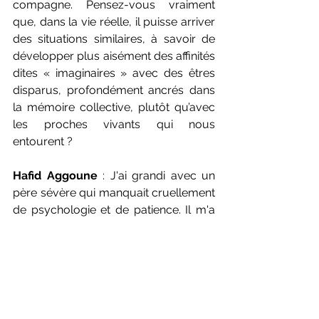
compagne. Pensez-vous vraiment 
que, dans la vie réelle, il puisse arriver 
des situations similaires, à savoir de 
développer plus aisément des affinités 
dites « imaginaires » avec des êtres 
disparus, profondément ancrés dans 
la mémoire collective, plutôt qu’avec 
les proches vivants qui nous 
entourent ? 
Hafid Aggoune
 : J'ai grandi avec un 
père sévère qui manquait cruellement 
de psychologie et de patience. Il m'a 
fallu créer un mode de défense et 
cela s'est manifesté par le silence, 
l'introspection, la réflexion. J'étais donc 
un enfant non pas renfermé mais 
bouillonnant à l'intérieur. Ce sont les 
livres et des heures de lecture dès 7 