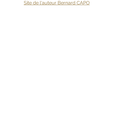
Site de l'auteur Bernard CAPO
En 2020, Bernard Capo a sorti une 
nouvelle BD 
"Signé Alain-Fournier"
.  
©
Photo D.R.