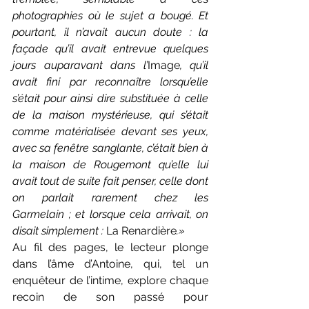
photographies où le sujet a bougé. Et 
pourtant, il n’avait aucun doute : la 
façade qu’il avait entrevue quelques 
jours auparavant dans l’
Image
, qu’il 
avait fini par reconnaître lorsqu’elle 
s’était pour ainsi dire substituée à celle 
de la maison mystérieuse, qui s’était 
comme matérialisée devant ses yeux, 
avec sa fenêtre sanglante, c’était bien à 
la maison de Rougemont qu’elle lui 
avait tout de suite fait penser, celle dont 
on parlait rarement chez les 
Garmelain ; et lorsque cela arrivait, on 
disait simplement : 
La Renardière
.»
Au fil des pages, le lecteur plonge 
dans l’âme d’Antoine, qui, tel un 
enquêteur de l’intime, explore chaque 
recoin de son passé pour 