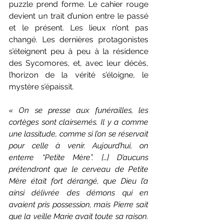
puzzle prend forme. Le cahier rouge 
devient un trait d’union entre le passé 
et le présent. Les lieux n’ont pas 
changé. Les dernières protagonistes 
s’éteignent peu à peu à la résidence 
des Sycomores, et, avec leur décès, 
l’horizon de la vérité s’éloigne, le 
mystère s’épaissit.
« On se presse aux funérailles, les 
cortèges sont clairsemés. Il y a comme 
une lassitude, comme si l’on se réservait 
pour celle à venir. Aujourd’hui, on 
enterre “Petite Mère”. […] D’aucuns 
prétendront que le cerveau de Petite 
Mère était fort dérangé, que Dieu l’a 
ainsi délivrée des démons qui en 
avaient pris possession, mais Pierre sait 
que la veille Marie avait toute sa raison. 